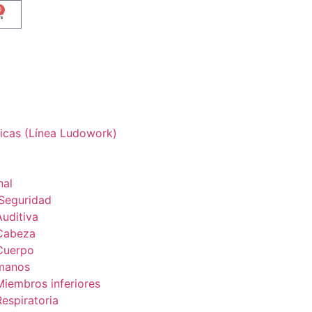
0
icas (Línea Ludowork)
nal
Seguridad
Auditiva
Cabeza
Cuerpo
 manos
Miembros inferiores
espiratoria