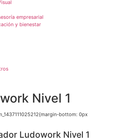
isual
esoría empresarial
ación y bienestar
tros
work Nivel 1
om_1437111025212{margin-bottom: 0px
tador Ludowork Nivel 1