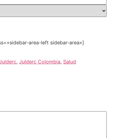
s=»sidebar-area-left sidebar-area»]
Julderc
,
Julderc Colombia
,
Salud