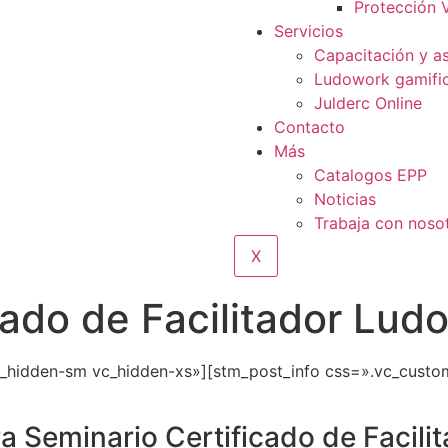
Protección V
Servicios
Capacitación y as
Ludowork gamific
Julderc Online
Contacto
Más
Catalogos EPP
Noticias
Trabaja con noso
X
cado de Facilitador Ludo
c_hidden-sm vc_hidden-xs»][stm_post_info css=».vc_cust
ra Seminario Certificado de Facili