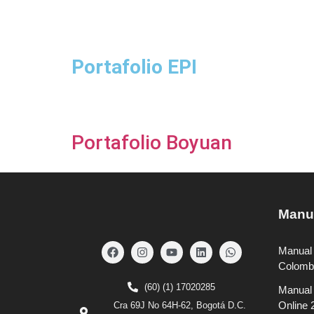
Portafolio EPI
Portafolio Boyuan
Manua
Manual 
Colomb
(60) (1) 17020285
Manual 
Online 
Cra 69J No 64H-62, Bogotá D.C.