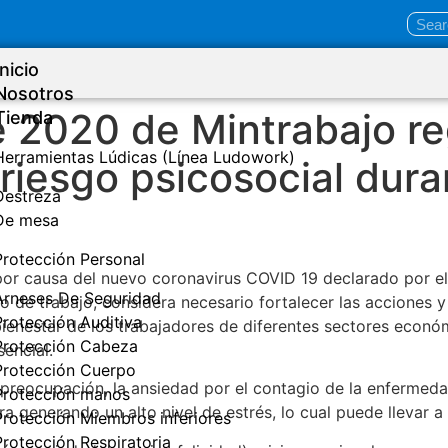
Inicio
Nosotros
e 2020 de Mintrabajo re
Tienda
Herramientas Lúdicas (Línea Ludowork)
 riesgo psicosocial dur
Destreza
De mesa
Protección Personal
por causa del nuevo coronavirus COVID 19 declarado por el
Arneses De Seguridad
io de trabajo, considera necesario fortalecer las acciones 
Protección Auditiva
 bienestar de los trabajadores de diferentes sectores eco
Protección Cabeza
encial.
Protección Cuerpo
la preocupación, la ansiedad por el contagio de la enfermed
Protección manos
a generando un alto nivel de estrés, lo cual puede llevar a
Protección Miembros inferiores
Protección Respiratoria