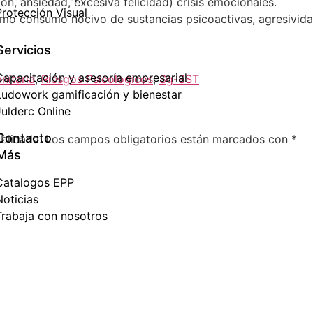
n, ansiedad, excesiva felicidad) crisis emocionales.
Protección Visual
o consumo nocivo de sustancias psicoactivas, agresivida
Servicios
Capacitación y asesoría empresarial
nitaria
,
Riesgos Psicologicos
,
Sg-SST
Ludowork gamificación y bienestar
Julderc Online
Contacto
blicada.
Los campos obligatorios están marcados con
*
Más
Catalogos EPP
Noticias
Trabaja con nosotros