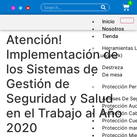
0
Inicio
Nosotros
Atención!
Tienda
Herramientas L
Implementación de
Ludowork)
los Sistemas de
Destreza
De mesa
Gestión de
Protección Per
Seguridad y Salud
Arneses De Se
Protección Aud
en el Trabajo al Año
Protección Ca
Protección Cu
2020
Protección ma
Protección Mi