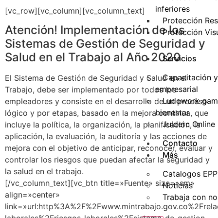
inferiores
[vc_row][vc_column][vc_column_text]
Protección Res
Atención! Implementación de los
Protección Vis
Sistemas de Gestión de Seguridad y
Salud en el Trabajo al Año 2020
Servicios
Capacitación y
El Sistema de Gestión de Seguridad y Salud en el
empresarial
Trabajo, debe ser implementado por todos los
Ludowork gami
empleadores y consiste en el desarrollo de un proceso
bienestar
lógico y por etapas, basado en la mejora continua, que
Julderc Online
incluye la política, la organización, la planificación, la
aplicación, la evaluación, la auditoría y las acciones de
Contacto
mejora con el objetivo de anticipar, reconocer, evaluar y
Más
controlar los riesgos que puedan afectar la seguridad y
la salud en el trabajo.
Catalogos EPP
[/vc_column_text][vc_btn title=»Fuente» size=»sm»
Noticias
align=»center»
Trabaja con no
link=»url:http%3A%2F%2Fwww.mintrabajo.gov.co%2Frela