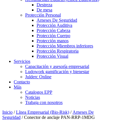
Destreza
De mesa
Protección Personal
Arneses De Seguridad
Protección Auditiva
Protección Cabeza
Protección Cuerpo
Protección manos
Protección Miembros inferiores
Protección Respiratoria
Protección Visual
Servicios
Capacitación y asesoría empresarial
Ludowork gamificación y bienestar
Julderc Online
Contacto
Más
Catalogos EPP
Noticias
Trabaja con nosotros
Inicio
/
Línea Empresarial (Bio-Risk)
/
Arneses De
Seguridad
/ Conector de anclaje PAN-RRP-1MDG