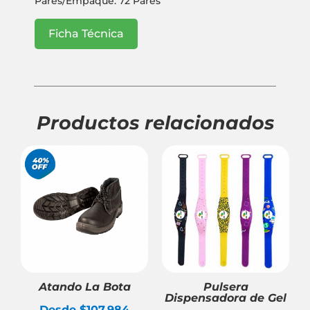
Pares/Empaque: 72 Pares
Ficha Técnica
Productos relacionados
Atando La Bota
Pulsera
Dispensadora de Gel
Desde
$
107.984