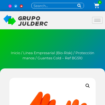
0
Inicio
/
Línea Empresarial (Bio-Risk)
/
Protección
manos
/ Guantes Cold – Ref BG510